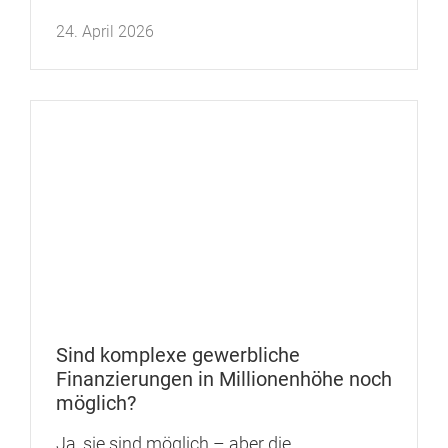
24. April 2026
Facebook
|
X
|
LinkedIn
|
Xing
|
YouTube
|
TikTok
Sind komplexe gewerbliche
Finanzierungen in Millionenhöhe noch
möglich?
Ja, sie sind möglich – aber die