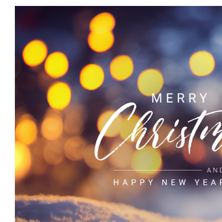
Facebook
|
X
|
LinkedIn
|
Xing
|
YouTube
|
TikTok