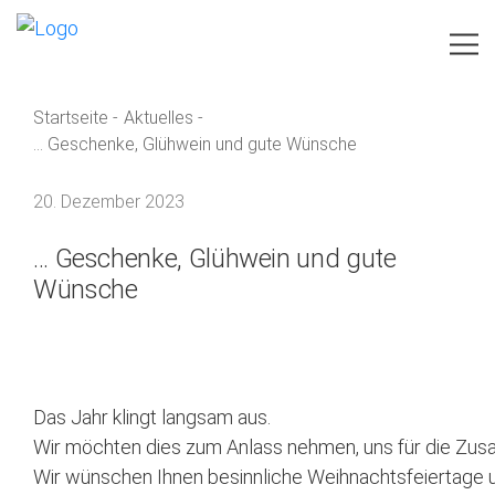
Startseite
-
Aktuelles
-
IHR VORHABEN
... Geschenke, Glühwein und gute Wünsche
LEISTUNGEN
20. Dezember 2023
BRANCHEN
... Geschenke, Glühwein und gute
Wünsche
TEAM
AKTUELLES
IMAGEBROSCHÜRE
Das Jahr klingt langsam aus.
Wir möchten dies zum Anlass nehmen, uns für die Zus
KONTAKT
Wir wünschen Ihnen besinnliche Weihnachtsfeiertage un